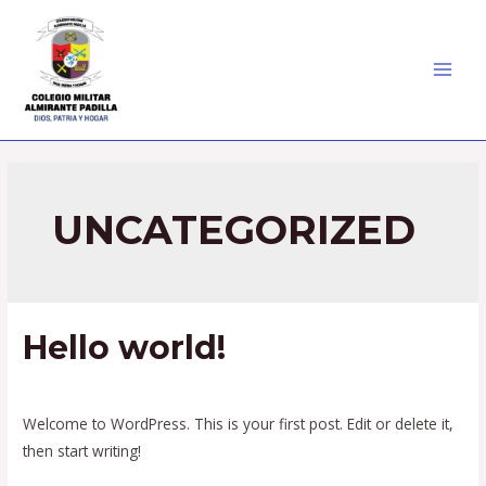
Ir
al
contenido
MAI
MEN
UNCATEGORIZED
Hello world!
1 comentario
/
Uncategorized
/ Por
lecastiblanco
Welcome to WordPress. This is your first post. Edit or delete it,
then start writing!