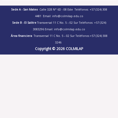
Sede A - San Mateo
Calle 32B N° 6D - 08 Este
Teléfonos: +57 (324) 308
4481
Email: info@colmilap.edu.co
Sede B - El Salitre
Transversal 11 C No. 5 – 02 Sur
Teléfonos: +57 (324)
3083296
Email:
info@colmilap.edu.co
Área financiera
Transversal 11 C No. 5 – 02 Sur
Teléfonos:+57 (324) 308
3246
Copyright © 2026 COLMILAP