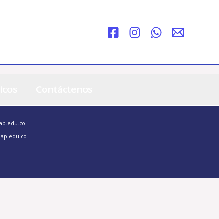
icos
Contáctenos
lap.edu.co
lap.edu.co