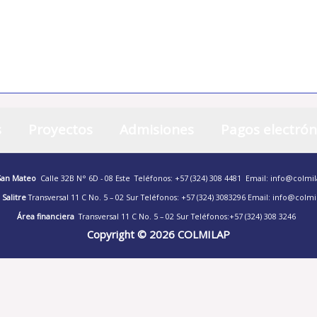
DIOS,
PATRIA Y HOGAR
s
Proyectos
Admisiones
Pagos electrón
 San Mateo
Calle 32B N° 6D - 08 Este
Teléfonos: +57 (324) 308 4481
Email: info@colmi
 Salitre
Transversal 11 C No. 5 – 02 Sur
Teléfonos: +57 (324) 3083296
Email:
info@colmi
Área financiera
Transversal 11 C No. 5 – 02 Sur
Teléfonos:+57 (324) 308 3246
Copyright © 2026 COLMILAP