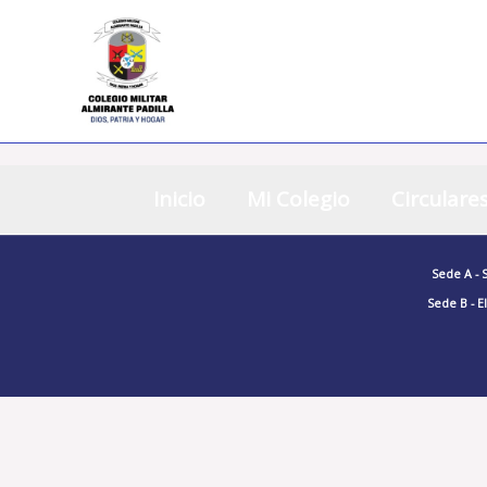
Inicio
Mi Colegio
Circulare
Sede A -
Sede B - El